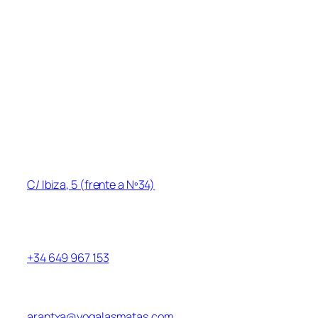
Acerca de
Sesiones y horarios
Precios
Cursos/Actividades
Contacto
Blog
Información de contacto
Dirección
:
C/ Ibiza, 5 (frente a Nº34)
Las Rozas de Madrid, Las Matas, 28290
Teléfono
+34 649 967 153
Correo electrónico
arantxa@yogalasmatas.com