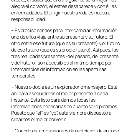
alegra el corazón, el estrés desaparece y con él las
enfermedades. El dirigir nuestra vida es nuestra
responsabilidad.
– Es preciso ser dos para intercambiar información:
uno de ellos viaja entre su presente y su futuro. El
otro entre ese futuro (que es su presente) y el futuro
de ese futuro (que es su propio futuro). Así pues, las
tres realidades presentes -del pasado, del presente
y del futuro- son accesibles al mismo tiempo por
intercambios de información en las aperturas
temporales.
– Nuestro doble es un explorador o mensajero. Está
ahí para asegurarnos el mejor presente a cada
instante. Está listo para darnos todas las
informaciones necesarias en cuanto se lo pidamos.
Puesto que “él” es “yo”, está siempre dispuesto a
crearnos el mejor porvenir.
– Cuando estamos seguros de recibir ayuda en todo