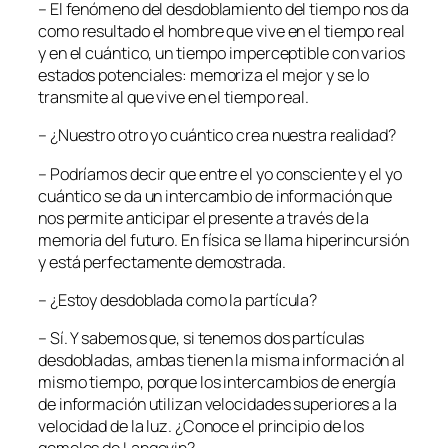
– El fenómeno del desdoblamiento del tiempo nos da
como resultado el hombre que vive en el tiempo real
y en el cuántico, un tiempo imperceptible con varios
estados potenciales: memoriza el mejor y se lo
transmite al que vive en el tiempo real.
– ¿Nuestro otro yo cuántico crea nuestra realidad?
– Podríamos decir que entre el yo consciente y el yo
cuántico se da un intercambio de información que
nos permite anticipar el presente a través de la
memoria del futuro. En física se llama hiperincursión
y está perfectamente demostrada.
– ¿Estoy desdoblada como la partícula?
– Sí. Y sabemos que, si tenemos dos partículas
desdobladas, ambas tienen la misma información al
mismo tiempo, porque los intercambios de energía
de información utilizan velocidades superiores a la
velocidad de la luz. ¿Conoce el principio de los