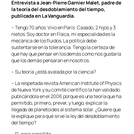
Entrevista a Jean-Pierre Garnier Malet, padre de
la teoría del desdoblamiento del tiempo,
publicada en La Vanguardia.
– Tengo 70 años. Vivo en París. Casado, 2 hijos y 3
nietos. Soy doctor en Física, mi especialidad es la
mecánica de los fluidos. La política debe
sustentarse en la tolerancia. Tengo la certeza de
que hay que pensar en los demás como nos gustaría
que los demás pensaran en nosotros.
– Su teoría ¿está avalada por la ciencia?
– La respetada revista American Institute of Physics
de Nueva York y su comité científico la han validado
publicándola en el 2006 porque es una teoría que ha
permitido, primero, prever, y luego, explicar la
llegada de planetoides al sistema solar. ¿Quiere que
le explique para qué sirve la ley del desdoblamiento
del tiempo?