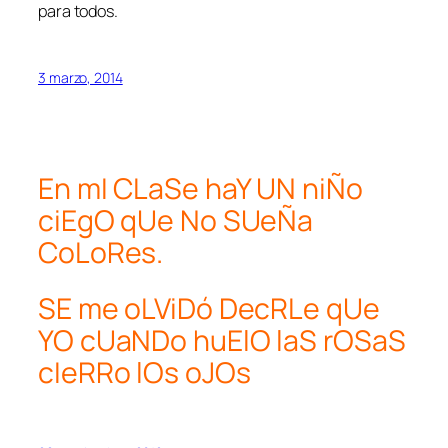
para todos.
3 marzo, 2014
En mI CLaSe haY UN niÑo
ciEgO qUe No SUeÑa
CoLoRes.
SE me oLViDó DecRLe qUe
YO cUaNDo huElO laS rOSaS
cIeRRo lOs oJOs