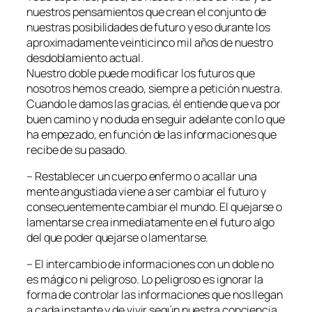
nuestros pensamientos que crean el conjunto de
nuestras posibilidades de futuro y eso durante los
aproximadamente veinticinco mil años de nuestro
desdoblamiento actual.
Nuestro doble puede modificar los futuros que
nosotros hemos creado, siempre a petición nuestra.
Cuando le damos las gracias, él entiende que va por
buen camino y no duda en seguir adelante con lo que
ha empezado, en función de las informaciones que
recibe de su pasado.
– Restablecer un cuerpo enfermo o acallar una
mente angustiada viene a ser cambiar el futuro y
consecuentemente cambiar el mundo. El quejarse o
lamentarse crea inmediatamente en el futuro algo
del que poder quejarse o lamentarse.
– El intercambio de informaciones con un doble no
es mágico ni peligroso. Lo peligroso es ignorar la
forma de controlar las informaciones que nos llegan
a cada instante y de vivir según nuestra conciencia,