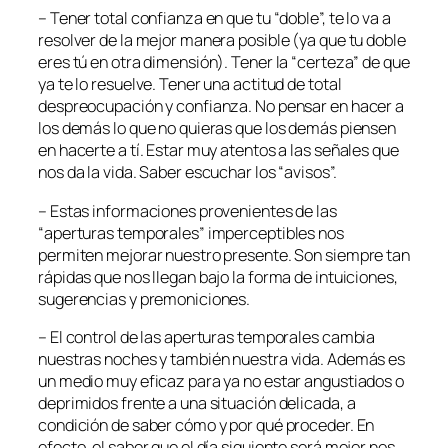
– Tener total confianza en que tu “doble”, te lo va a
resolver de la mejor manera posible (ya que tu doble
eres tú en otra dimensión). Tener la “certeza” de que
ya te lo resuelve. Tener una actitud de total
despreocupación y confianza. No pensar en hacer a
los demás lo que no quieras que los demás piensen
en hacerte a tí. Estar muy atentos a las señales que
nos da la vida. Saber escuchar los “avisos”.
– Estas informaciones provenientes de las
“aperturas temporales” imperceptibles nos
permiten mejorar nuestro presente. Son siempre tan
rápidas que nos llegan bajo la forma de intuiciones,
sugerencias y premoniciones.
– El control de las aperturas temporales cambia
nuestras noches y también nuestra vida. Además es
un medio muy eficaz para ya no estar angustiados o
deprimidos frente a una situación delicada, a
condición de saber cómo y por qué proceder. En
efecto, el saber que el día siguiente será mejor nos