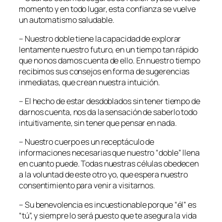
momento y en todo lugar, esta confianza se vuelve
un automatismo saludable.
– Nuestro doble tiene la capacidad de explorar
lentamente nuestro futuro, en un tiempo tan rápido
que no nos damos cuenta de ello. En nuestro tiempo
recibimos sus consejos en forma de sugerencias
inmediatas, que crean nuestra intuición.
– El hecho de estar desdoblados sin tener tiempo de
darnos cuenta, nos da la sensación de saberlo todo
intuitivamente, sin tener que pensar en nada.
– Nuestro cuerpo es un receptáculo de
informaciones necesarias que nuestro “doble” llena
en cuanto puede. Todas nuestras células obedecen
a la voluntad de este otro yo, que espera nuestro
consentimiento para venir a visitarnos.
– Su benevolencia es incuestionable porque “él” es
“tú”, y siempre lo será puesto que te asegura la vida