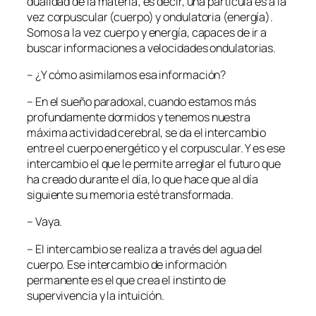
dualidad de la materia; es decir, una partícula es a la
vez corpuscular (cuerpo) y ondulatoria (energía).
Somos a la vez cuerpo y energía, capaces de ir a
buscar informaciones a velocidades ondulatorias.
– ¿Y cómo asimilamos esa información?
– En el sueño paradoxal, cuando estamos más
profundamente dormidos y tenemos nuestra
máxima actividad cerebral, se da el intercambio
entre el cuerpo energético y el corpuscular. Y es ese
intercambio el que le permite arreglar el futuro que
ha creado durante el día, lo que hace que al día
siguiente su memoria esté transformada.
– Vaya.
– El intercambio se realiza a través del agua del
cuerpo. Ese intercambio de información
permanente es el que crea el instinto de
supervivencia y la intuición.