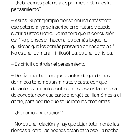
– ¿Fabricamos potenciales por medio de nuestro
pensamiento?
– Así es. Si por ejemplo pienso en una catástrofe,
ese potencial ya se inscribe en el futuro y puede
sufrirla usted u otro. De manera que la conclusión
es: “No pienses en hacer a los demás lo que no
quisieras que los demás pensaran en hacerte a ti”.
No es una ley moral ni filosófica, es una ley física.
– Es difícil controlar el pensamiento.
– De día, mucho; pero justo antes de quedarnos
dormidos tenemos un minuto, y basta con que
durante ese minuto controlemos: esa es la manera
de conectar con esa parte energética, llamémosla el
doble, para pedirle que solucione los problemas.
– ¿Es como una oración?
– No: es una relación, y hay que dejar totalmente las
riendas al otro; las noches están para eso. La noche