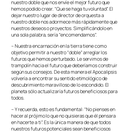
nuestro doble que nos envíe el mejor futuro que
hemos podido crear. “Que se haga tu voluntad”. El
dejar nuestro lugar de director de orquesta a
nuestro doble nos adormece más rápidamente que
nuestros deseos o proyectos. Simplificándolo en
una sola palabra, sería “encomendarnos”.
– Nuestra encarnación en la tierra tiene como
objetivo permitir a nuestro “doble” arreglar los
futuros que hemos perturbado. Le servimos de
trampolín hacia el futuro que deberíamos construir
según sus consejos. De esta manera el Apocalipsis
volvería a encontrar su sentido etimológico de
descubrimiento maravilloso de lo escondido. El
planeta sólo actualizaría futuros beneficiosos para
todos.
– Y recuerda, esto es fundamental: “No pienses en
hacer al prójimo lo que no quisieras que él pensara
en hacerte a ti”. Es la única manera de que todos
nuestros futuros potenciales sean beneficiosos