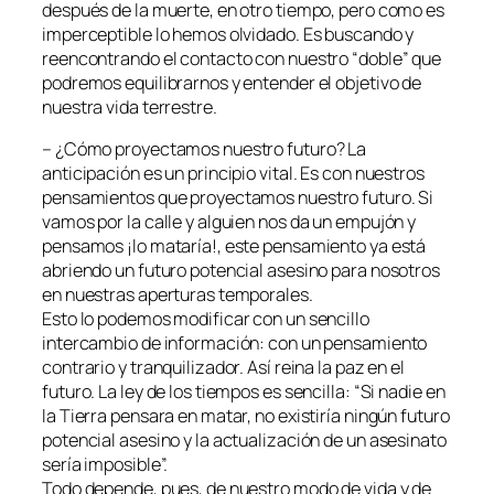
después de la muerte, en otro tiempo, pero como es
imperceptible lo hemos olvidado. Es buscando y
reencontrando el contacto con nuestro “doble” que
podremos equilibrarnos y entender el objetivo de
nuestra vida terrestre.
– ¿Cómo proyectamos nuestro futuro? La
anticipación es un principio vital. Es con nuestros
pensamientos que proyectamos nuestro futuro. Si
vamos por la calle y alguien nos da un empujón y
pensamos ¡lo mataría!, este pensamiento ya está
abriendo un futuro potencial asesino para nosotros
en nuestras aperturas temporales.
Esto lo podemos modificar con un sencillo
intercambio de información: con un pensamiento
contrario y tranquilizador. Así reina la paz en el
futuro. La ley de los tiempos es sencilla: “Si nadie en
la Tierra pensara en matar, no existiría ningún futuro
potencial asesino y la actualización de un asesinato
sería imposible”.
Todo depende, pues, de nuestro modo de vida y de