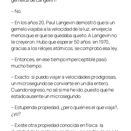
gemelos de Langevin?
– No.
– En los años 20, Paul Langevin demostró que si un
gemelo viajaba a la velocidad de la luz, envejecía
menos que el que se quedaba quieto. A Langevin no
le creyeron. Hubo que esperar 50 años: en 1970,
gracias a los relojes atómicos, se comprobó esa ley.
– Entonces, en ese tiempo imperceptible pasó
mucho tiempo.
– Exacto: si puedo viajar a velocidades prodigiosas,
un microsegundo se convierte en un día entero.
Cuando regreso, no sé si me he ido, puesto que he
estado ausente un microsegundo.
– Estupenda propiedad, ¿pero quién es el que viaja?,
¿yo?
– Existe otra propiedad conocida en física: la