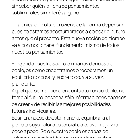
sin saber quién la llena de pensamientos
subliminales sin interés alguno.
– La única dificultad proviene de la forma de pensar,
pues no estamos acostumbrados a colocar el futuro
antes que el presente. Esta nueva noción del tiempo
va a conmocionar el fundamento mismo de todos
nuestros pensamientos.
– Dejando nuestro sueño en manos de nuestro
doble, es como encontramos o recobramos un
equilibrio corporal y, sobre todo, y a su vez,
planetario.
Aquél que se mantiene en contacto con su doble, no
teme al futuro, cosecha sólo informaciones capaces
de crear y de recibir las mejores posibilidades
futuras individuales.
Equilibrándose de esta manera, equilibrará al
planeta cuyo futuro potencial colectivo mejorará
poco a poco. Sólo nuestro doble es capaz de
volvernos a dar las ideas que eran las nuestras