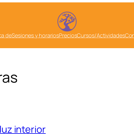
ca de
Sesiones y horarios
Precios
Cursos/Actividades
Con
ras
luz interior