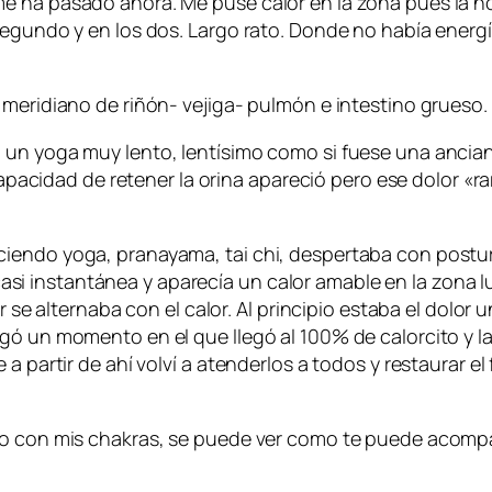
e ha pasado ahora. Me puse calor en la zona pues la no
segundo y en los dos. Largo rato. Donde no había energ
 meridiano de riñón- vejiga- pulmón e intestino grueso.
a un yoga muy lento, lentísimo como si fuese una anc
 capacidad de retener la orina apareció pero ese dolor «
iendo yoga, pranayama, tai chi, despertaba con postura
i instantánea y aparecía un calor amable en la zona l
r se alternaba con el calor. Al principio estaba el dolor 
gó un momento en el que llegó al 100% de calorcito y la
 partir de ahí volví a atenderlos a todos y restaurar el 
to con mis chakras, se puede ver como te puede acompañ