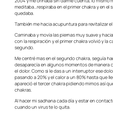
2004 y me orinaba sin darme cuenta, lo mismo m
meditaba…respiraba en el primer chakra y en el 
quedaba.
También me hacia acupuntura para revitalizar el
Caminaba y movía las piernas muy suave y haci
con la respiración y el primer chakra volvió y la
segundo.
Me centré mas en el segundo chakra, seguía hac
desaparecía en algunos momentos de manera cas
el dolor. Como si le das a un interruptor ese dolo
pasando a 20% y el calor a un 80% hasta que lle
apareció el tercer chakra pidiendo mimos así que a
chakras.
Al hacer mi sadhana cada día y estar en contac
cuando un virus te lo quita.