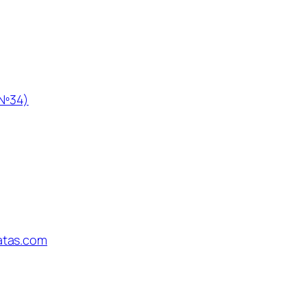
 contacto
Legal
Aviso legal
Política de privacidad
 Nº34)
Política de cookies (UE)
 Matas, 28290
Accesibilidad
atas.com