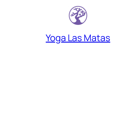
Yoga Las Matas
Descubre un lugar donde encontrarte 
gusto contigo mismo.
Instagram
YouT
Síguenos en: