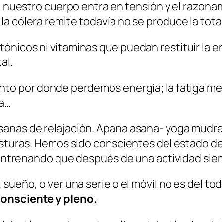
do nuestro cuerpo entra en tensión y el razona
a cólera remite todavía no se produce la total
ónicos ni vitaminas que puedan restituir la 
al.
nto por donde perdemos energia; la fatiga m
ra…
sanas de relajación. Apana asana- yoga mudr
osturas. Hemos sido conscientes del estado de
á entrenando que después de una actividad si
sueño, o ver una serie o el móvil no es del to
consciente y pleno.