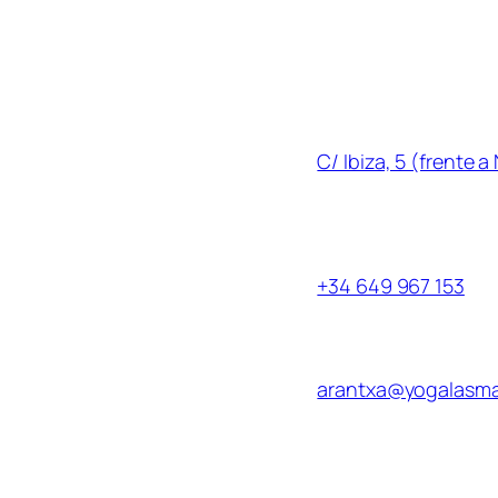
Menú
Información de
Dirección
:
Inicio
Acerca de
C/ Ibiza, 5 (frente a
Sesiones y horarios
Las Rozas de Madrid, Las
Precios
a
Teléfono
Cursos/Actividades
Contacto
+34 649 967 153
Blog
Correo electrónico
ube
Facebook
arantxa@yogalasm