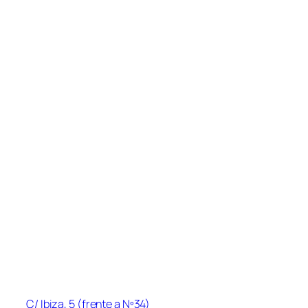
Síguenos en:
Instagram
YouTube
Facebook
Menú
Inicio
Acerca de
Sesiones y horarios
Precios
Cursos/Actividades
Contacto
Blog
Información de contacto
Dirección
:
C/ Ibiza, 5 (frente a Nº34)