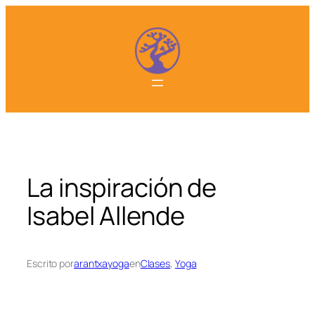
Saltar
al
contenido
La inspiración de
Isabel Allende
Escrito por
arantxayoga
en
Clases
, 
Yoga