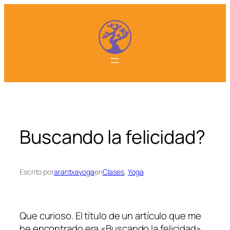
Saltar
al
contenido
Buscando la felicidad?
Escrito por
arantxayoga
en
Clases
, 
Yoga
Que curioso. El título de un artículo que me
he encontrado era «B
uscando la felicidad
»