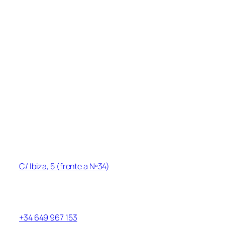
Menú
Inicio
Acerca de
Sesiones y horarios
Precios
Cursos/Actividades
Contacto
Blog
Información de contacto
Dirección
:
C/ Ibiza, 5 (frente a Nº34)
Las Rozas de Madrid, Las Matas, 28290
Teléfono
+34 649 967 153