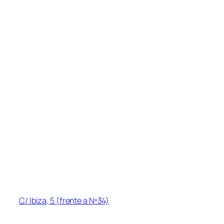
Síguenos en:
Instagram
YouTube
Facebook
Menú
Inicio
Acerca de
Sesiones y horarios
Precios
Cursos/Actividades
Contacto
Blog
Información de contacto
Dirección
:
C/ Ibiza, 5 (frente a Nº34)
Las Rozas de Madrid, Las Matas, 28290