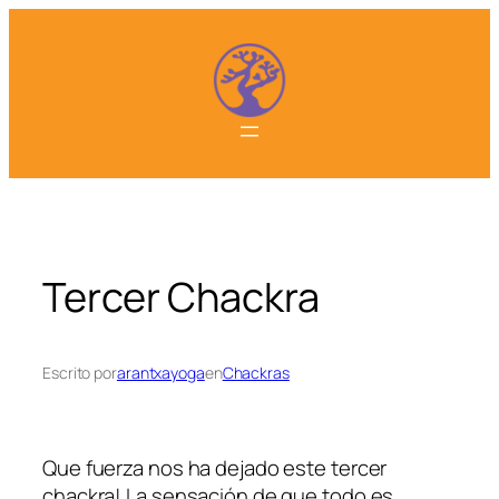
Saltar
al
contenido
Tercer Chackra
Escrito por
arantxayoga
en
Chackras
Que fuerza nos ha dejado este tercer
chackra! La sensación de que todo es