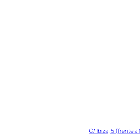
Menú
Información de
Dirección
:
Inicio
Acerca de
C/ Ibiza, 5 (frente a
Sesiones y horarios
Las Rozas de Madrid, Las