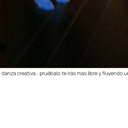
 danza creativa… pruébalo te irás mas libre y fluyendo