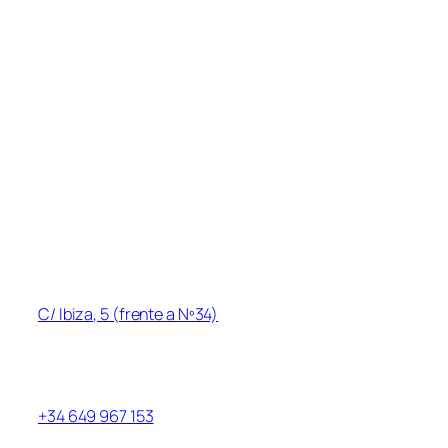
Inicio
Acerca de
Sesiones y horarios
Precios
Cursos/Actividades
Contacto
Blog
Información de contacto
Dirección
:
C/ Ibiza, 5 (frente a Nº34)
Las Rozas de Madrid, Las Matas, 28290
Teléfono
+34 649 967 153