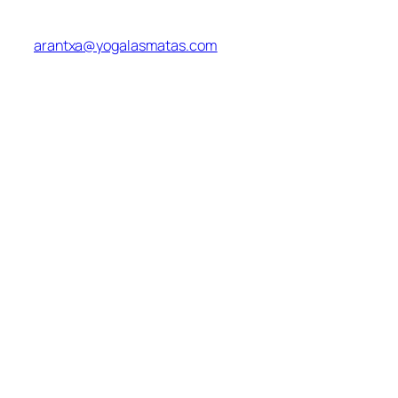
Correo electrónico
arantxa@yogalasmatas.com
Legal
Yoga Las Matas
es una Escuela de Yoga de referencia en la Sierra
Norte de Madrid, Las Matas, Las Rozas, Majadahonda, Torrelodones,
Peñascales, La Berzosa, Galapagar, Hoyo de Manzanares, Villalba.